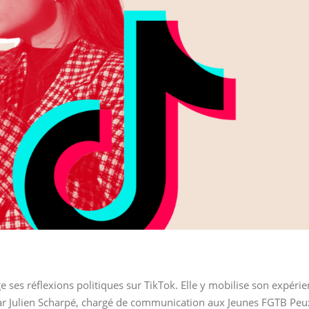
e ses réflexions politiques sur TikTok. Elle y mobilise son expérie
s par Julien Scharpé, chargé de communication aux Jeunes FGTB P