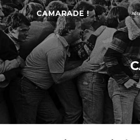
Skip
to
CAMARADE !
Acc
content
C