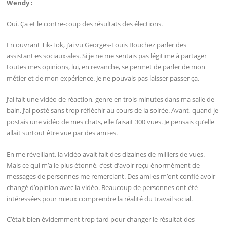
Wendy :
Oui. Ça et le contre-coup des résultats des élections.
En ouvrant Tik-Tok, j’ai vu Georges-Louis Bouchez parler des
assistant·es sociaux·ales. Si je ne me sentais pas légitime à partager
toutes mes opinions, lui, en revanche, se permet de parler de mon
métier et de mon expérience. Je ne pouvais pas laisser passer ça.
J’ai fait une vidéo de réaction, genre en trois minutes dans ma salle de
bain. J’ai posté sans trop réfléchir au cours de la soirée. Avant, quand je
postais une vidéo de mes chats, elle faisait 300 vues. Je pensais qu’elle
allait surtout être vue par des ami·es.
En me réveillant, la vidéo avait fait des dizaines de milliers de vues.
Mais ce qui m’a le plus étonné, c’est d’avoir reçu énormément de
messages de personnes me remerciant. Des ami·es m’ont confié avoir
changé d’opinion avec la vidéo. Beaucoup de personnes ont été
intéressées pour mieux comprendre la réalité du travail social.
C’était bien évidemment trop tard pour changer le résultat des