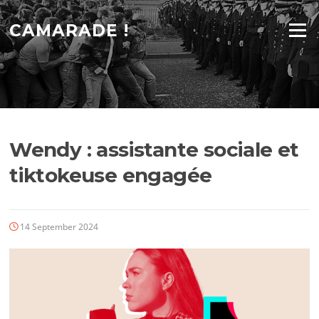
Skip
to
CAMARADE !
Menu
content
Wendy : assistante sociale et
tiktokeuse engagée
14 September 2024