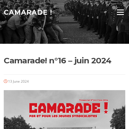
Skip
to
CAMARADE !
Menu
content
Camarade! n°16 – juin 2024
13 June 2024