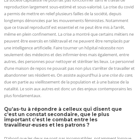
La société capitaliste ne pourrait pas fonctionner sans le travail de
reproduction largement sous-estimé et sous-valorisé. La crise du covid
a permis de mettre en relief plusieurs failles de la société, depuis
longtemps dénoncées par les mouvements féministes. Notamment
que ce travail reproductif est essentiel et ne peut être mis à l’arrêt,
même en plein confinement. La crise a montré que certains métiers ne
peuvent être exercés en télétravail et ne peuvent être remplacés par
une intelligence artificielle. Faire tourner un hôpital nécessite non
seulement des médecins et des infirmier·ères mais également, entre
autres, des personnes pour nettoyer et stériliser les lieux. Le personnel
d’une maison de repos ne pouvait pas non plus s’arrêter de travailler et
abandonner ses résident·es. On assiste aujourd’hui à une
crise du care,
due en partie au vieillissement de la population et à une baisse de la
natalité. Le soin aux autres est donc un des enjeux contemporains les
plus fondamentaux.
Qu’as-tu à répondre à celleux qui disent que
c’est un constat secondaire, que le plus
important c’est le combat entre les
travailleur·euses et les patrons ?
D’abord que les deux ne sont pas incompatibles, notamment lorsque