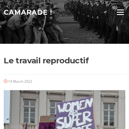
Skip
to
CAMARADE !
Menu
content
Le travail reproductif
14 March 2022