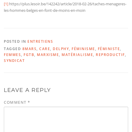
[1]
https://plus.lesoir.be/142242/article/2018-02-26/taches-menageres-
les-hommes-belges-en-font-de-moins-en-moin
POSTED IN
ENTRETIENS
TAGGED
8MARS
,
CARE
,
DELPHY
,
FÉMINISME
,
FÉMINISTE
,
FEMMES
,
FGTB
,
MARXISME
,
MATÉRIALISME
,
REPRODUCTIF
,
SYNDICAT
LEAVE A REPLY
COMMENT
*