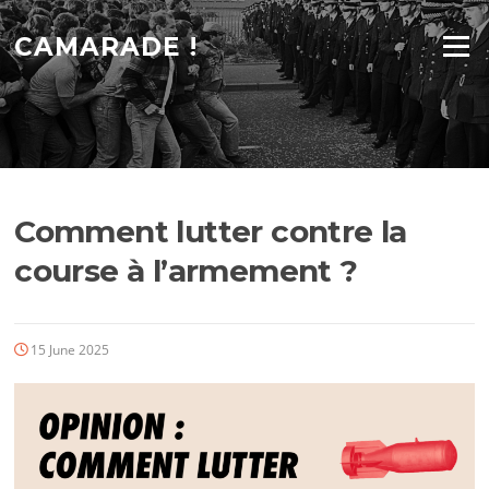
Skip
to
CAMARADE !
Menu
content
Comment lutter contre la
course à l’armement ?
15 June 2025