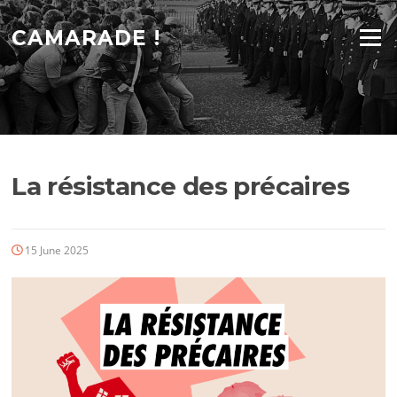
Skip
to
CAMARADE !
Menu
content
La résistance des précaires
15 June 2025