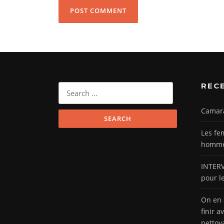
REC
Search
for:
Camar
Les fe
hommes
INTERV
pour l
On en 
finir a
nettoy