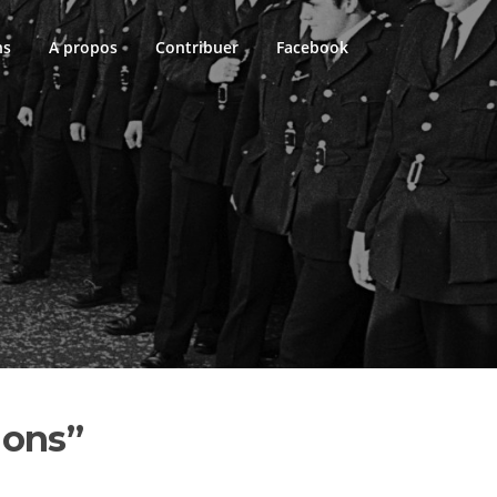
ns
A propos
Contribuer
Facebook
ions”