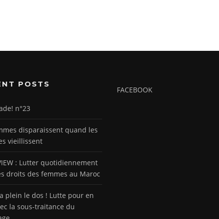
ENT POSTS
FACEBOOK
ade! n°23
mmes disparaissent quand les
 vieillissent
IEW : Lutter quotidiennement
es droits des femmes au Maroc
a plein le dos ! Lutte pour en
vec la sous-traitance du
age