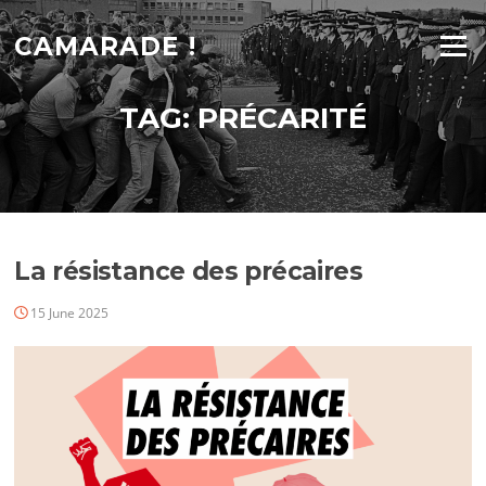
Skip
to
CAMARADE !
Menu
content
TAG:
PRÉCARITÉ
La résistance des précaires
15 June 2025