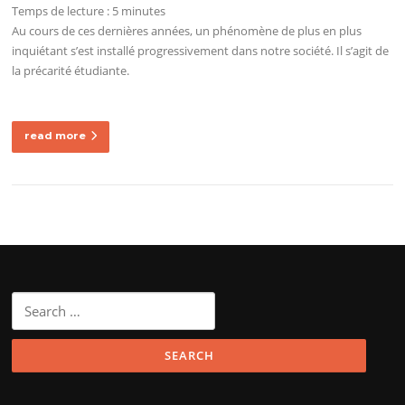
Temps de lecture :
5
minutes
Au cours de ces dernières années, un phénomène de plus en plus
inquiétant s’est installé progressivement dans notre société. Il s’agit de
la précarité étudiante.
read more
Search
for: