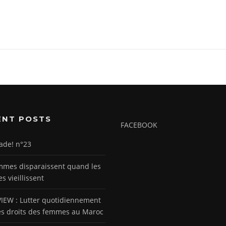
ENT POSTS
FACEBOOK
ade! n°23
mmes disparaissent quand les
 vieillissent
IEW : Lutter quotidiennement
es droits des femmes au Maroc