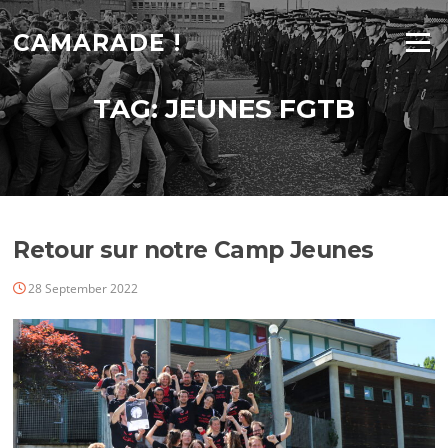
Skip
to
CAMARADE !
Menu
content
TAG:
JEUNES FGTB
Retour sur notre Camp Jeunes
28 September 2022