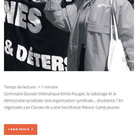
Temps de lecture :
< 1
minute
Sommaire Dossier thématique Emile Pouget, le sabotage et la
démocratie syndicale Une organisation syndicale… étudiante ? En
régionales Les Classes de Lutte Secrétariat Retour Camp Jeunes
read more