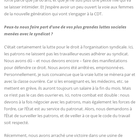
forte parce que j’ai 60 ans, et que je ne suis plus une petite fille qui va
se laisser intimider. Et j’espère avoir un peu ouvert la voie aux femmes
de la nouvelle génération qui vont s’engager à la CDT.
Peux-tu nous faire part d’une de vos plus grandes luttes sociales
menées avec le syndicat ?
C’était certainement la lutte pour le droit à l’organisation syndicale. Ici,
les patrons ne laissent pas les travailleur·euses adhérer au syndicat.
Nous avons dû – et nous devons encore – faire des manifestations
pour défendre ce droit. Nous avons été arrêté·es, emprisonné·es.
Personnellement, je suis convaincue que la vraie lutte se mènera par et
avec la classe ouvrière. Car si les enseignant·es, les médecins, etc. se
mettent en grève, ils auront toujours un salaire à la fin du mois. Mais
ce n’est pas le cas des ouvrier·es. Ici, notre combat est double : nous
devons à la fois négocier avec les patrons, mais également les forces de
l’ordre, car l’État est au service du patronat. Alors, nous demandons à
l’État de surveiller les patrons, et de veiller à ce que le code du travail
soit respecté.
Récemment, nous avons arraché une victoire dans une usine de