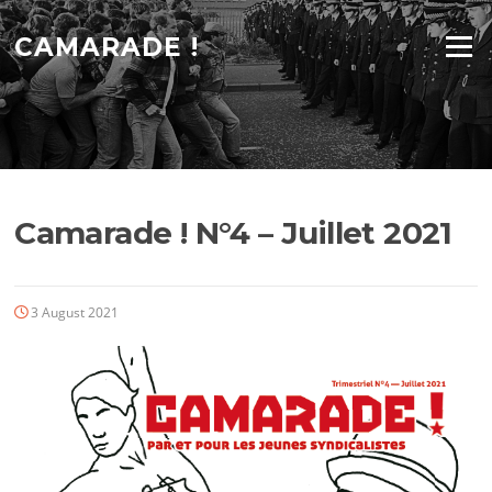
Skip
to
CAMARADE !
Menu
content
Camarade ! N°4 – Juillet 2021
3 August 2021