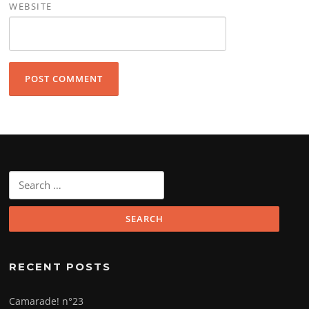
WEBSITE
Search
for:
RECENT POSTS
Camarade! n°23