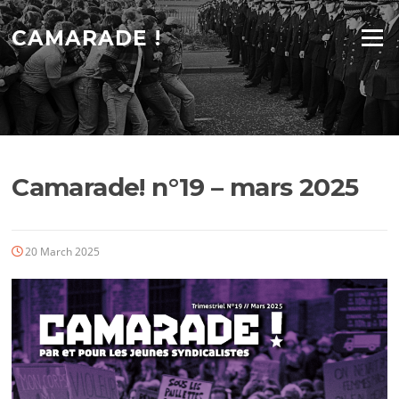
Skip
to
CAMARADE !
Menu
content
Camarade! n°19 – mars 2025
20 March 2025