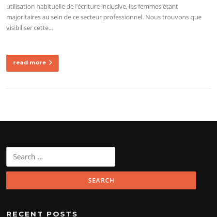
utilisation habituelle de l’écriture inclusive, les femmes étant
majoritaires au sein de ce secteur professionnel. Nous trouvons que
visibiliser cette…
read more
Search
for:
RECENT POSTS