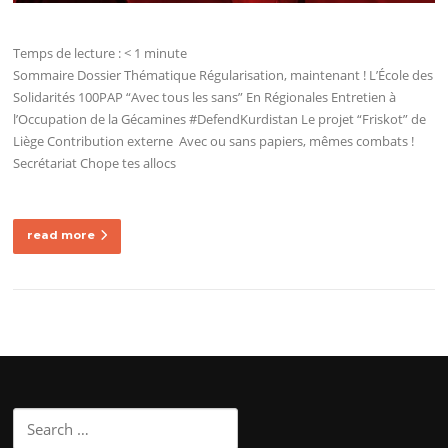
Temps de lecture :
< 1
minute
Sommaire Dossier Thématique Régularisation, maintenant ! L’École des
Solidarités 100PAP “Avec tous les sans” En Régionales Entretien à
l’Occupation de la Gécamines #DefendKurdistan Le projet “Friskot” de
Liège Contribution externe Avec ou sans papiers, mêmes combats !
Secrétariat Chope tes allocs
read more
Search
for: