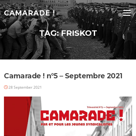
Skip
to
CAMARADE !
Menu
content
TAG:
FRISKOT
Camarade ! n°5 – Septembre 2021
28 September 2021