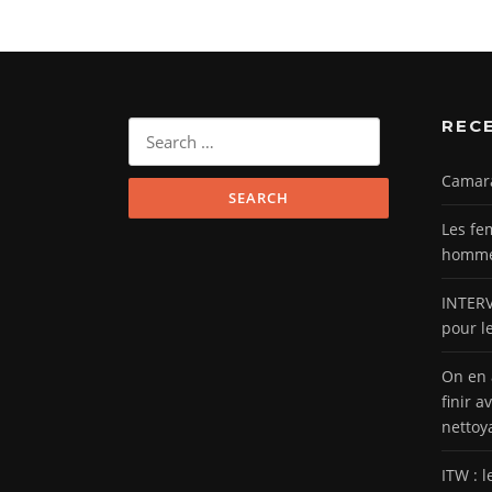
REC
Search
for:
Camar
Les fe
hommes
INTERV
pour l
On en 
finir a
nettoy
ITW : 