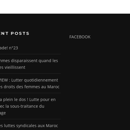
ENT POSTS
FACEBOOK
ade! n°23
mmes disparaissent quand les
 vieillissent
IEW : Lutter quotidiennement
es droits des femmes au Maroc
a plein le dos ! Lutte pour en
vec la sous-traitance du
age
les luttes syndicales aux Maroc