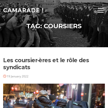
Skip
to
CAMARADE !
Menu
content
TAG:
COURSIERS
Les coursier·ères et le rôle des
syndicats
19 January 2022