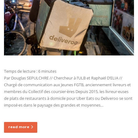
Temps de lecture :
6
minutes
Par Douglas SEPULCHRE // Chercheur à l’ULB et Raphaël D’ELIA //
Chargé de communication aux Jeunes FGTB, anciennement livreurs et
membres du Collectif des coursier·ères Depuis 2015, les livreur·euses
de plats de restaurants à domicile pour Uber Eats ou Deliveroo se sont
imposé·es dans le paysage des grandes et moyennes…
read more