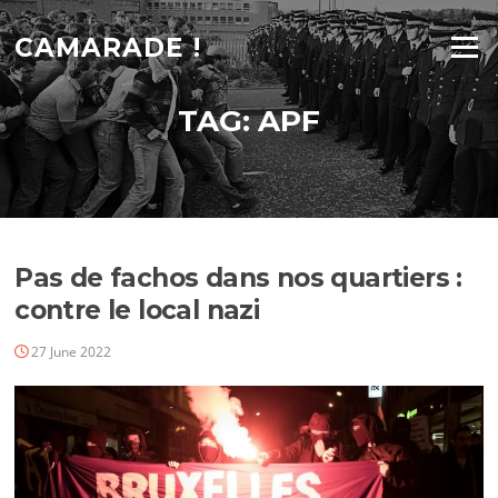
Skip
to
CAMARADE !
Menu
content
TAG:
APF
Pas de fachos dans nos quartiers :
contre le local nazi
27 June 2022