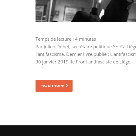
Temps de lecture :
4
minutes
Par Julien Dohet, secrétaire politique SETCa Liè
l’antifascisme. Dernier livre publié : L’antifasci
30 janvier 2019, le Front antifasciste de Liège…
read more