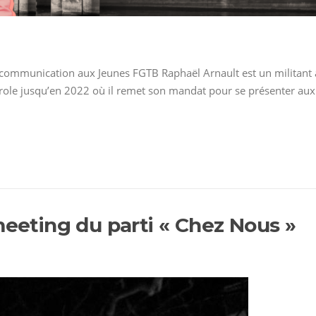
 communication aux Jeunes FGTB Raphaël Arnault est un militant ant
role jusqu’en 2022 où il remet son mandat pour se présenter aux é
meeting du parti « Chez Nous »