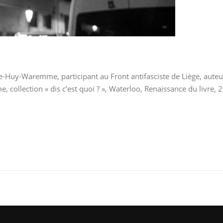
ge-Huy-Waremme, participant au Front antifasciste de Liège, auteur
sme, collection « dis c’est quoi ? », Waterloo, Renaissance du livr