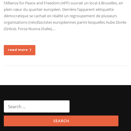
l’Alliance for Peace and Freedom (APF) ouvrait un local à Bruxelles, en
plein cœur du quartier européen. Derrière l’apparent eétiquette
démocratique se cachait en réalité un regroupement de plusieurs
organisations (néo)fascistes européennes parmi lesquelles Aube Dorée
(Grèce), Forza Nuova (Italie),…
read more
Search
for: