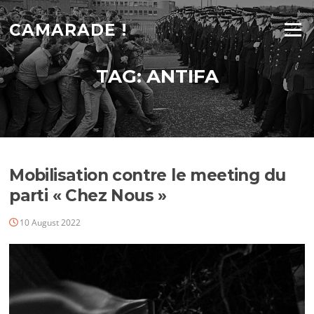
Skip
to
CAMARADE !
Menu
content
TAG:
ANTIFA
Mobilisation contre le meeting du
parti « Chez Nous »
10 August 2022