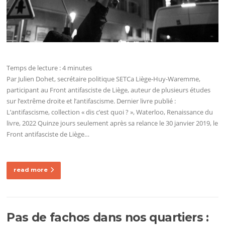
Temps de lecture :
4
minutes
Par Julien Dohet, secrétaire politique SETCa Liège-Huy-Waremme,
participant au Front antifasciste de Liège, auteur de plusieurs études
sur l’extrême droite et l’antifascisme. Dernier livre publié :
L’antifascisme, collection « dis c’est quoi ? », Waterloo, Renaissance du
livre, 2022 Quinze jours seulement après sa relance le 30 janvier 2019, le
Front antifasciste de Liège…
read more
Pas de fachos dans nos quartiers :